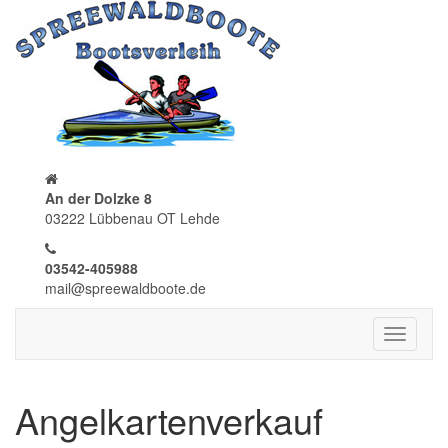
An der Dolzke 8
03222 Lübbenau OT Lehde
03542-405988
mail@spreewaldboote.de
Toggle
navigati
Angelkartenverkauf